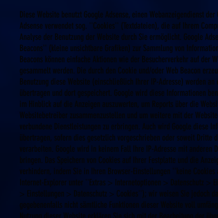
Diese Website benutzt Google Adsense, einen Webanzeigendienst der G
Adsense verwendet sog. ''Cookies'' (Textdateien), die auf Ihrem Comp
Analyse der Benutzung der Website durch Sie ermöglicht. Google Ads
Beacons'' (kleine unsichtbare Grafiken) zur Sammlung von Informati
Beacons können einfache Aktionen wie der Besucherverkehr auf der W
gesammelt werden. Die durch den Cookie und/oder Web Beacon erzeug
Benutzung diese Website (einschließlich Ihrer IP-Adresse) werden an
übertragen und dort gespeichert. Google wird diese Informationen be
im Hinblick auf die Anzeigen auszuwerten, um Reports über die Websit
Websitebetreiber zusammenzustellen und um weitere mit der Website
verbundene Dienstleistungen zu erbringen. Auch wird Google diese In
übertragen, sofern dies gesetzlich vorgeschrieben oder soweit Dritte 
verarbeiten. Google wird in keinem Fall Ihre IP-Adresse mit anderen 
bringen. Das Speichern von Cookies auf Ihrer Festplatte und die Anz
verhindern, indem Sie in Ihren Browser-Einstellungen ''keine Cookies
Internet-Explorer unter ''Extras > Internetoptionen > Datenschutz > Ein
> Einstellungen > Datenschutz > Cookies''); wir weisen Sie jedoch dar
gegebenenfalls nicht sämtliche Funktionen dieser Website voll umfäng
Nutzung dieser Website erklären Sie sich mit der Bearbeitung der üb