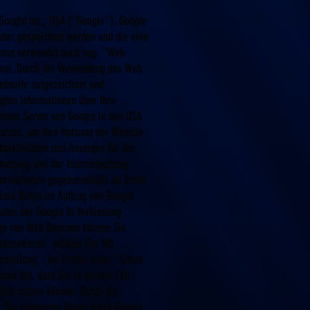
oogle Inc., USA (''Google''). Google
uter gespeichert werden und die eine
ense verwendet auch sog. ''Web
onen. Durch die Verwendung des Web
ebseite aufgezeichnet und
ten Informationen über Ihre
 einen Server von Google in den USA
nutzen, um Ihre Nutzung der Website
eaktivitäten und Anzeigen für die
nutzung und der Internetnutzung
formationen gegebenenfalls an Dritte
diese Daten im Auftrag von Google
Daten der Google in Verbindung
eige von Web Beacons können Sie
 akzeptieren'' wählen (Im MS
stellung''; im Firefox unter ''Extras
auf hin, dass Sie in diesem Fall
lich nutzen können. Durch die
er Sie erhobenen Daten durch Google